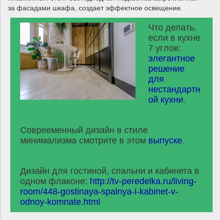
за фасадами шкафа, создает эффектное освещение.
Что делать,
если в кухне
7 углов:
элегантное
решение
для
нестандартн
ой кухни
.
Соврееменный дизайн в стиле
минимализма смотрите в этом
выпуске
.
Дизайн для гостиной, спальни и кабинета в
одном флаконе:
http://tv-peredelka.ru/living-
room/448-gostinaya-spalnya-i-kabinet-v-
odnoy-komnate.html