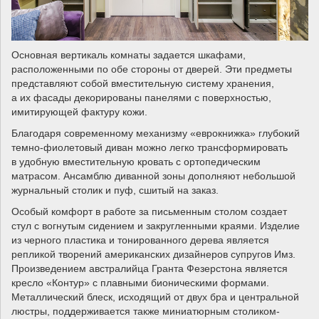
Основная вертикаль комнаты задается шкафами,
расположенными по обе стороны от дверей. Эти предметы
представляют собой вместительную систему хранения,
а их фасады декорированы панелями с поверхностью,
имитирующей фактуру кожи.
Благодаря современному механизму «еврокнижка» глубокий
темно-фиолетовый диван можно легко трансформировать
в удобную вместительную кровать с ортопедическим
матрасом. Ансамблю диванной зоны дополняют небольшой
журнальный столик и пуф, сшитый на заказ.
Особый комфорт в работе за письменным столом создает
стул с вогнутым сидением и закругленными краями. Изделие
из черного пластика и тонированного дерева является
репликой творений американских дизайнеров супругов Имз.
Произведением австралийца Гранта Фезерстона является
кресло «Контур» с плавными бионическими формами.
Металлический блеск, исходящий от двух бра и центральной
люстры, поддерживается также миниатюрным столиком-