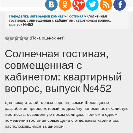
g
g
l
Переделка интерьеров комнат
>
Гостиная
>
Солнечная
гостиная, совмещенная с кабинетом: квартирный вопрос,
e
выпуск №452
n
a
(Пока оценок нет)
v
Солнечная гостиная,
i
g
совмещенная с
a
t
кабинетом: квартирный
i
o
вопрос, выпуск №452
n
Для покорителей горных вершин, семьи Шеховцевых,
разработан проект, который по дизайну напоминает скалистую
местность, освещенную ярким солнцем. Причем в одном
помещении гостиная совмещена с отдельным кабинетом,
расположившимся за ширмой.