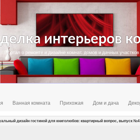
делка интерьеров к
Портал о ремонте и дизайне комнат, домов и дачных участков
ая
Ванная комната
Прихожая
Дом и дача
Дек
альный дизайн гостиной для книголюбов: квартирный вопрос, выпуск №4