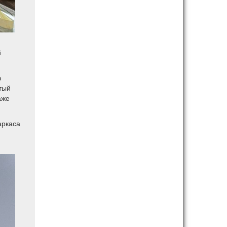
й
ю
тый
аже
аркаса