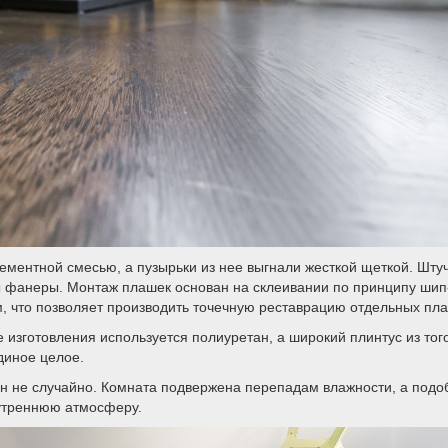
цементной смесью, а пузырьки из нее выгнали жесткой щеткой. Шту
ы фанеры. Монтаж плашек основан на склеивании по принципу шип
 что позволяет производить точечную реставрацию отдельных пла
 изготовления используется полиуретан, а широкий плинтус из тог
диное целое.
н не случайно. Комната подвержена перепадам влажности, а подо
нутреннюю атмосферу.