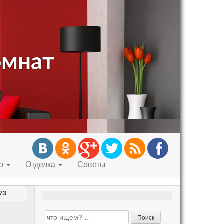
омнат
ор
Отделка
Советы
73
Search for: