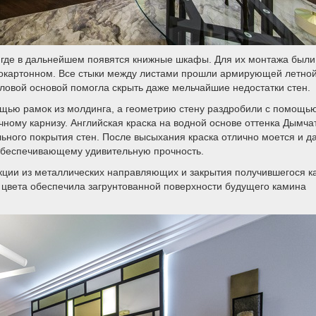
 где в дальнейшем появятся книжные шкафы. Для их монтажа были
сокартонном. Все стыки между листами прошли армирующей летно
ловой основой помогла скрыть даже мельчайшие недостатки стен.
ощью рамок из молдинга, а геометрию стену раздробили с помощь
чному карнизу. Английская краска на водной основе оттенка Дымча
ьного покрытия стен. После высыхания краска отлично моется и д
 обеспечивающему удивительную прочность.
кции из металлических направляющих и закрытия получившегося к
о цвета обеспечила загрунтованной поверхности будущего камина