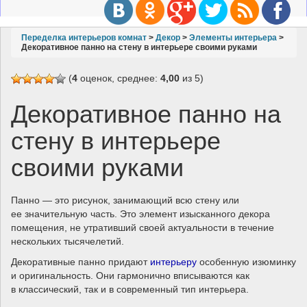
g
g
l
Переделка интерьеров комнат
>
Декор
>
Элементы интерьера
>
Декоративное панно на стену в интерьере своими руками
e
n
(
4
оценок, среднее:
4,00
из 5)
a
v
Декоративное панно на
i
стену в интерьере
g
a
своими руками
t
i
o
Панно — это рисунок, занимающий всю стену или
n
ее значительную часть. Это элемент изысканного декора
помещения, не утративший своей актуальности в течение
нескольких тысячелетий.
Декоративные панно придают
интерьеру
особенную изюминку
и оригинальность. Они гармонично вписываются как
в классический, так и в современный тип интерьера.